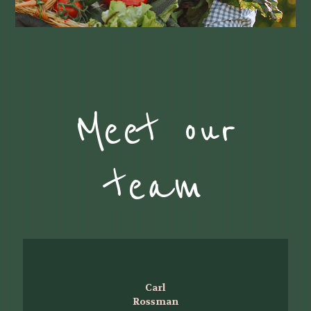
Meet our
team
Carl
Rossman