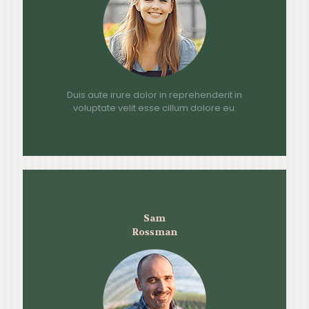
Duis aute irure dolor in reprehenderit in
voluptate velit esse cillum dolore eu.
Sam
Rossman