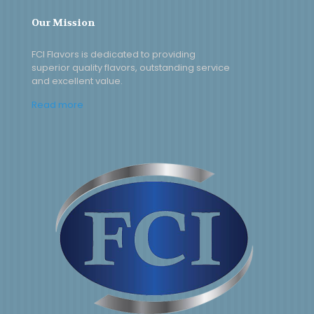
Our Mission
FCI Flavors is dedicated to providing
superior quality flavors, outstanding service
and excellent value.
Read more